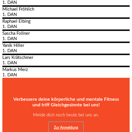
1. DAN
Michael
Fröhlich
1. DAN
Raphael
Elbing
1. DAN
Sascha
Follner
1. DAN
Yanik
Hiller
1. DAN
Lars
Krätschmer
1. DAN
Markus
Merz
1. DAN
Verbessere deine körperliche und mentale Fitness
und triff Gleichgesinnte bei uns!
Melde dich noch heute bei uns an.
Zur Anmeldung