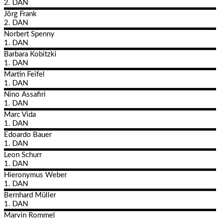
2. DAN
Jörg
Frank
2. DAN
Norbert
Spenny
1. DAN
Barbara
Kobitzki
1. DAN
Martin
Feifel
1. DAN
Nino
Assafiri
1. DAN
Marc
Vida
1. DAN
Edoardo
Bauer
1. DAN
Leon
Schurr
1. DAN
Hieronymus
Weber
1. DAN
Bernhard
Müller
1. DAN
Marvin
Rommel